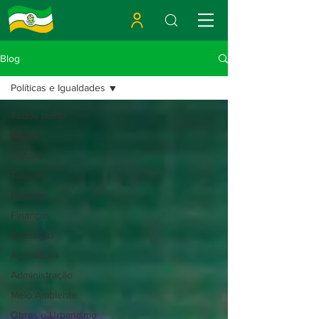
Blog
Políticas e Igualdades
Todos posts
Saúde
Cultura
Turismo
Esporte
Finanças
Educação
Agricultura
Administração
Meio Ambiente
Obras e Urbanismo