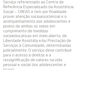
Serviço referenciado ao Centro de
Referência Especializado da Assistência
Social – CREAS e tem por finalidade
prover atenção socioassistencial e o
acompanhamento aos adolescentes e
jovens de ambos os sexos em
cumprimento de medidas
socioeducativas em meio aberto, de
Liberdade Assistida e/ou Prestação de
Serviços à Comunidade, determinadas
judicialmente. O serviço deve contribuir
para o acesso a direitos e a
ressignificação de valores na vida
pessoal e social dos adolescentes e
jovens.
Esse serviço está vinculado ao CREAS e
mantém relação direta com a equipe
técnica deste Centro, que deverá
operar a referência e a
contratransferência com a rede de
serviços socioassistenciais da proteção