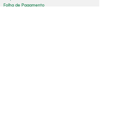
Folha de Pagamento
Mapa do Site
Sala da Impressa
Nossas redes
Youtube
Instagram