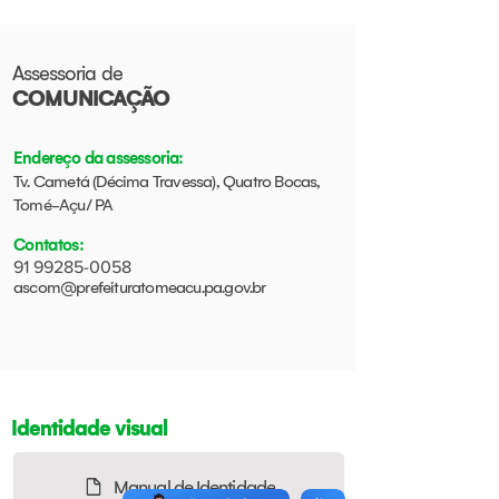
Assessoria de
COMUNICAÇÃO
Endereço da assessoria:
Tv. Cametá (Décima Travessa), Quatro Bocas,
Tomé-Açu/ PA
Contatos
:
91 99285-0058
ascom@prefeituratomeacu.pa.gov.br
Identidade visual
Manual de Identidade