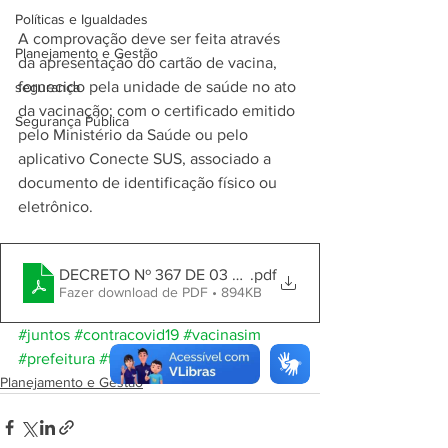
Políticas e Igualdades
A comprovação deve ser feita através 
Planejamento e Gestão
da apresentação do cartão de vacina, 
fornecido pela unidade de saúde no ato 
segurança
da vacinação; com o certificado emitido 
Segurança Pública
pelo Ministério da Saúde ou pelo 
aplicativo Conecte SUS, associado a 
documento de identificação físico ou 
eletrônico.
DECRETO Nº 367 DE 03 DE DEZEMBRO DE 2021
.pdf
Fazer download de PDF • 894KB
#juntos
#contracovid19
#vacinasim
#prefeitura
#tomeaçu
Planejamento e Gestão