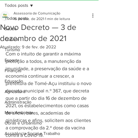
Todos posts
Assessoria de Comunicação
Todos posts
15 de dez. de 2021
1 min de leitura
Novo Decreto — 3 de
Saúde
dezembro de 2021
Cultura
Atualizado:
9 de fev. de 2022
Turismo
Com o intuito de garantir a máxima 
Esporte
proteção a todos, a manutenção da 
imunidade, a preservação da saúde e a 
Finanças
economia continuar a crescer, a 
Educação
prefeitura de Tomé-Açu instituiu o novo 
decreto municipal n.º 367, que decreta 
Agricultura
que a partir do dia 16 de dezembro de 
Administração
2021, os estabelecimentos como casas 
Meio Ambiente
de show, bares, academias de 
ginásticas e afins, solicitem aos clientes 
Obras e Urbanismo
a comprovação da 2.ª dose da vacina 
Assistência Social e Trabalho
contra a Covid-19. 