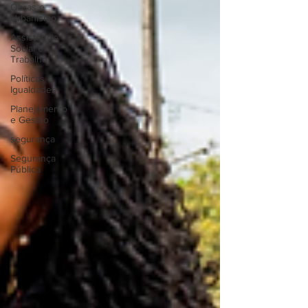
Obras e
Urbanismo
Assistência
Social e
Trabalho
Políticas e
Igualdades
Planejamento
e Gestão
segurança
Segurança
Pública