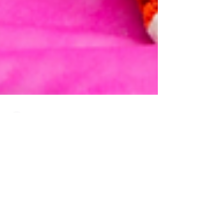
Assessoria de Comunicação
25 de mar. de 2024
2 min de leitura
Mulheres Empreendedoras
Brilham na II FEME BIB 2024:
Transformando Arte em
Economia em Tomé-Açu.
A II FEME BIB 2024 - Feira da Mulher