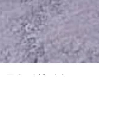
Assessoria de Comunicação
12 de jul. de 2021
1 min de leitura
O prefeito interino João
Francisco recebeu o
excelentíssimo cônsul do Japão,
Sr. Satoshi Morita