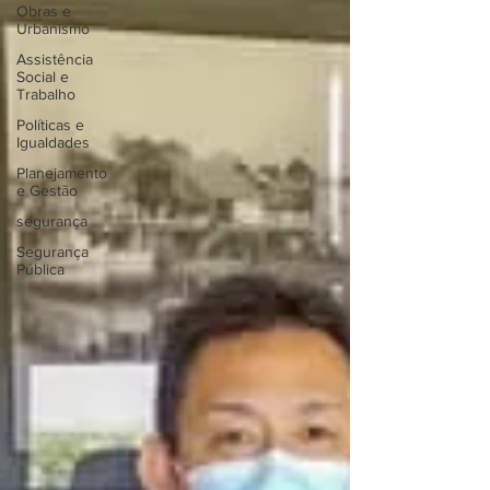
Obras e
Urbanismo
Assistência
Social e
Trabalho
Políticas e
Igualdades
Planejamento
e Gestão
segurança
Segurança
Pública