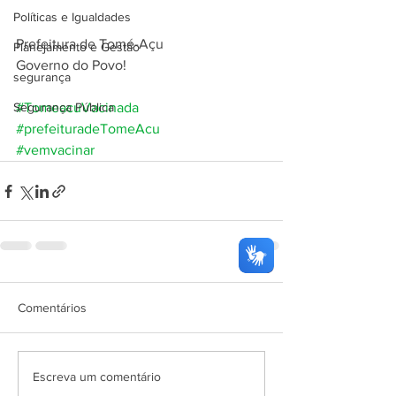
Políticas e Igualdades
Prefeitura de Tomé-Açu
Planejamento e Gestão
Governo do Povo!
segurança
Segurança Pública
#TomeacuVacinada
#prefeituradeTomeAcu
#vemvacinar
Comentários
Escreva um comentário