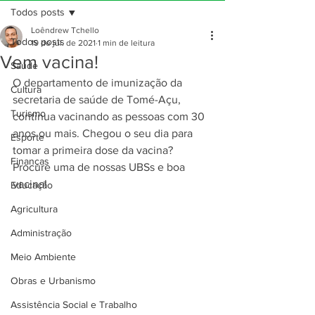
Todos posts
Loêndrew Tchello
Todos posts
19 de jul. de 2021
1 min de leitura
Vem vacina!
Saúde
O departamento de imunização da 
Cultura
secretaria de saúde de Tomé-Açu, 
Turismo
continua vacinando as pessoas com 30 
anos ou mais. Chegou o seu dia para 
Esporte
tomar a primeira dose da vacina? 
Finanças
Procure uma de nossas UBSs e boa 
vacina! 
Educação
Agricultura
Administração
Meio Ambiente
Obras e Urbanismo
Assistência Social e Trabalho