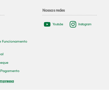
Nossas redes
Youtube
Instagram
e Funcionamento
cal
heque
e Pagamento
Impressa
tura Municipal de Tomé-Açu
0001-70 / Contato: (91) 93618-0280/ Email:
ouvidoria@prefeituratomea