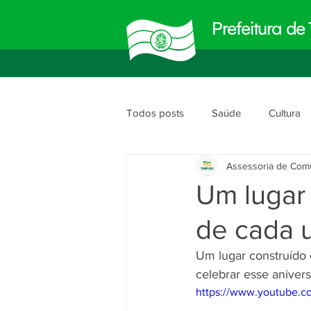
Prefeitura d
Todos posts
Saúde
Cultura
Assessoria de Com
Meio Ambiente
Obras e Urb
Um lugar
de cada u
Planejamento e Gestão
segu
Um lugar construído
celebrar esse aniver
https://www.youtube.c