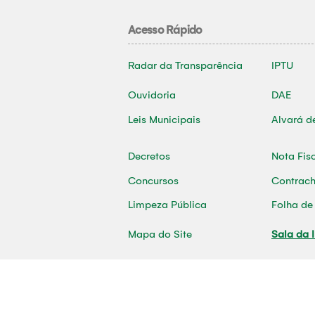
Acesso Rápido
Radar da Transparência
IPTU
Ouvidoria
DAE
Leis Municipais
Alvará d
Decretos
Nota Fis
Concursos
Contrac
Limpeza Pública
Folha d
Mapa do Site
Sala da 
2026 | © Desenvolvido por ASCOM - Prefei
MUNICIPIO DE TOME-ACU CNPJ: 05.196.530/