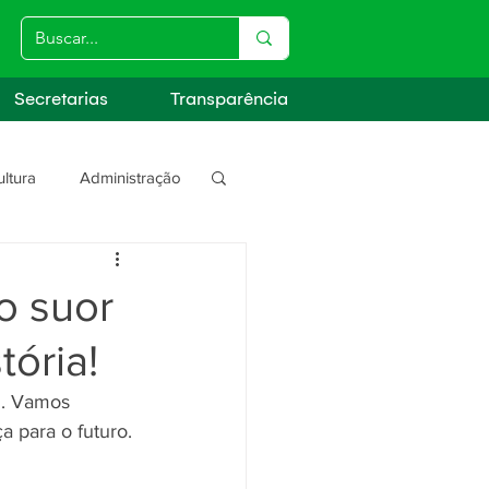
Secretarias
Transparência
ultura
Administração
s
o suor
ória!
u. Vamos 
 para o futuro. 