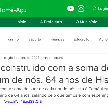
Login
e Tomé-Açu
Início
A Prefeitura
O Município
Turismo
Esporte
Finanças
Educação
Agric
unicação
1 de set. de 2023
1 min de leitura
anismo
Assistência Social e Trabalho
Políticas e Igualdade
 construído com a soma d
m de nós. 64 anos de Hist
rança
Segurança Pública
 com a soma do suor de cada um de nós. Isto é Tomé-Aç
sário de 64 anos, zelando pelo que temos e com esperança
om/watch?v=4EgoiS3tCrE