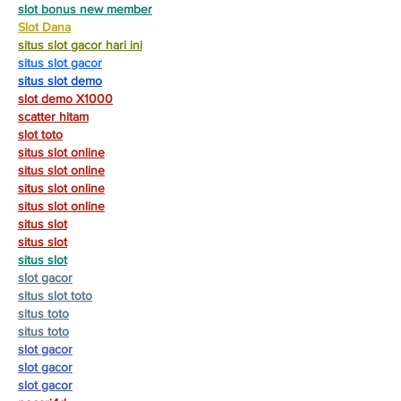
slot bonus new member
Slot Dana
situs slot gacor hari ini
situs slot gacor
situs slot demo
slot demo X1000
scatter hitam
slot toto
situs slot online
situs slot online
situs slot online
situs slot online
situs slot
situs slot
situs slot
slot gacor
situs slot toto
situs toto
situs toto
slot gacor
slot gacor
slot gacor