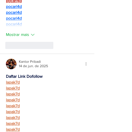
pocari4d
pocari4d
pocari4d
pocari4d
pocari4d
Mostrar mais
Curtir
Responder
Kantor Pribadi
14 de jun. de 2025
Daftar Link Dofollow
lapak7d
lapak7d
lapak7d
lapak7d
lapak7d
lapak7d
lapak7d
lapak7d
lapak7d