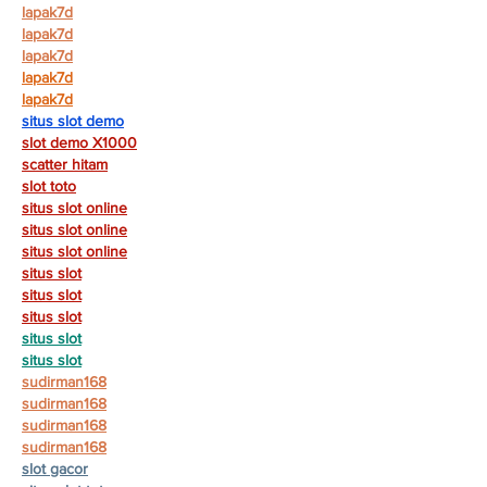
lapak7d
lapak7d
lapak7d
lapak7d
lapak7d
situs slot demo
slot demo X1000
scatter hitam
slot toto
situs slot online
situs slot online
situs slot online
situs slot
situs slot
situs slot
situs slot
situs slot
sudirman168
sudirman168
sudirman168
sudirman168
slot gacor