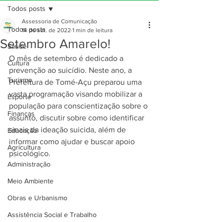
Todos posts
Assessoria de Comunicação
Todos posts
14 de set. de 2022
1 min de leitura
Setembro Amarelo!
Saúde
O mês de setembro é dedicado a 
Cultura
prevenção ao suicídio. Neste ano, a 
Turismo
Prefeitura de Tomé-Açu preparou uma 
vasta programação visando mobilizar a 
Esporte
população para conscientização sobre o 
Finanças
assunto, discutir sobre como identificar 
sinais da ideação suicida, além de 
Educação
informar como ajudar e buscar apoio 
Agricultura
psicológico.
Administração
Meio Ambiente
Obras e Urbanismo
Assistência Social e Trabalho