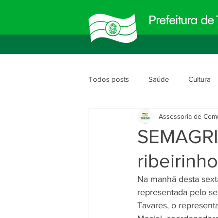
Prefeitura d
Todos posts
Saúde
Cultura
Assessoria de Com
Meio Ambiente
Obras e Urb
SEMAGRI 
ribeirinh
Planejamento e Gestão
segu
Na manhã desta sexta
representada pelo sec
Tavares, o represent