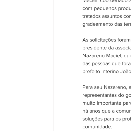
Maciel, coordenador
com pequenos produto
tratados assuntos co
gradeamento das terr
As solicitações fora
presidente da associ
Nazareno Maciel, qu
das pessoas que fora
prefeito interino Joã
Para seu Nazareno, a
representantes do go
muito importante par
há anos que a comun
soluções para os pro
comunidade.