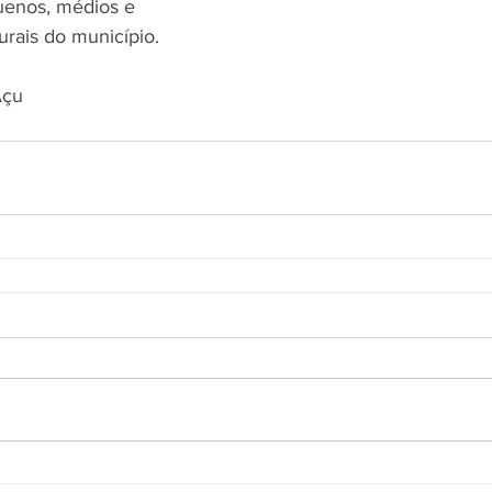
uenos, médios e 
urais do município.
Açu