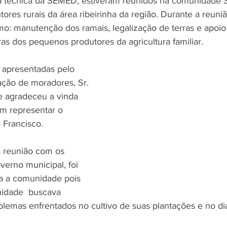
a técnica da SEMED, estiveram reunidos na comunidade 
res rurais da área ribeirinha da região. Durante a reuni
mo: manutenção dos ramais, legalização de terras e apoio
as dos pequenos produtores da agricultura familiar.
m apresentadas pelo 
ação de moradores, Sr. 
e agradeceu a vinda 
m representar o 
o Francisco.
 reunião com os 
verno municipal, foi 
a a comunidade pois 
idade  buscava 
blemas enfrentados no cultivo de suas plantações e no dia