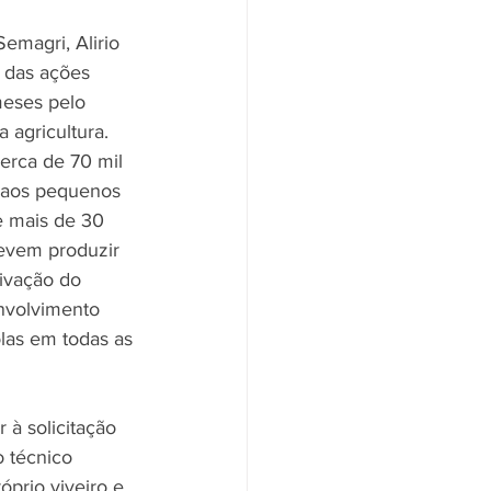
Semagri, Alirio 
 das ações 
meses pelo 
 agricultura. 
cerca de 70 mil 
 aos pequenos 
e mais de 30 
devem produzir 
ivação do 
nvolvimento 
olas em todas as 
 à solicitação 
 técnico 
prio viveiro e 