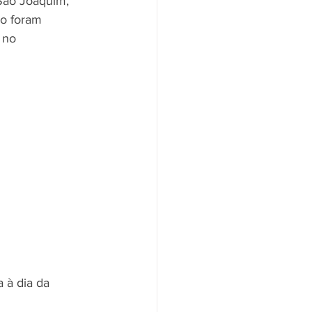
São Joaquim, 
ão foram 
 no 
 à dia da 