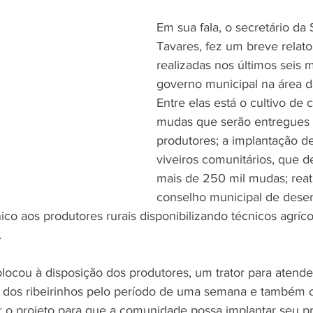
Em sua fala, o secretário da 
Tavares, fez um breve relato
realizadas nos últimos seis 
governo municipal na área da
Entre elas está o cultivo de 
mudas que serão entregues
produtores; a implantação d
viveiros comunitários, que 
mais de 250 mil mudas; reat
conselho municipal de dese
nico aos produtores rurais disponibilizando técnicos agríc
 
colocou à disposição dos produtores, um trator para atender
 dos ribeirinhos pelo período de uma semana e também o
r o projeto para que a comunidade possa implantar seu pró