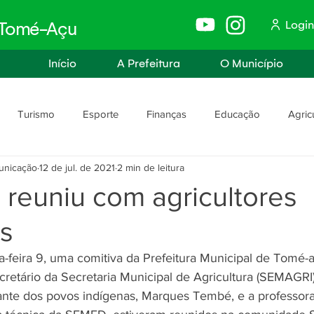
Login
e Tomé-Açu
Início
A Prefeitura
O Município
Turismo
Esporte
Finanças
Educação
Agric
unicação
12 de jul. de 2021
2 min de leitura
anismo
Assistência Social e Trabalho
Políticas e Igualdade
reuniu com agricultores
os
rança
Segurança Pública
-feira 9, uma comitiva da Prefeitura Municipal de Tomé-a
retário da Secretaria Municipal de Agricultura (SEMAGRI), 
ante dos povos indígenas, Marques Tembé, e a professora