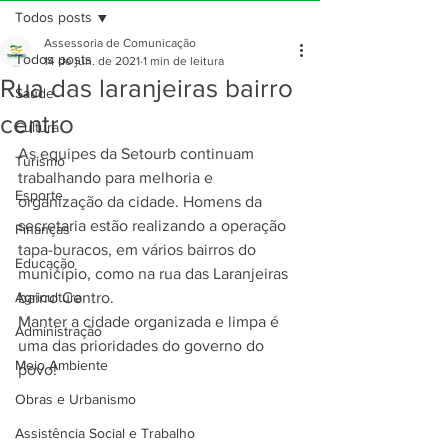
Todos posts
Assessoria de Comunicação
Todos posts
14 de jun. de 2021
1 min de leitura
Rua das laranjeiras bairro
Saúde
centro
Cultura
As equipes da Setourb continuam 
Turismo
trabalhando para melhoria e 
Esporte
organização da cidade. Homens da 
secretaria estão realizando a operação 
Finanças
tapa-buracos, em vários bairros do 
Educação
município, como na rua das Laranjeiras 
Agricultura
bairro Centro.
Manter a cidade organizada e limpa é 
Administração
uma das prioridades do governo do 
Meio Ambiente
povo!
Obras e Urbanismo
Assistência Social e Trabalho