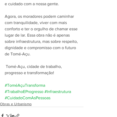
e cuidado com a nossa gente.
Agora, os moradores podem caminhar 
com tranquilidade, viver com mais 
conforto e ter o orgulho de chamar esse 
lugar de lar. Essa obra não é apenas 
sobre infraestrutura, mas sobre respeito, 
dignidade e compromisso com o futuro 
de Tomé-Açu.
 Tomé-Açu, cidade de trabalho, 
progresso e transformação!
#ToméAçuTransforma
#TrabalhoEProgresso
#Infraestrutura
#CuidadoComAsPessoas
Obras e Urbanismo