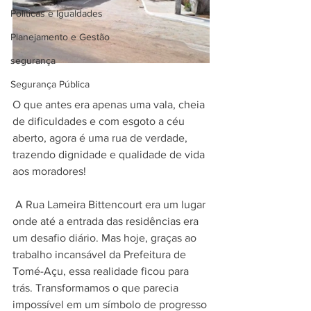
Políticas e Igualdades
Planejamento e Gestão
segurança
Segurança Pública
O que antes era apenas uma vala, cheia 
de dificuldades e com esgoto a céu 
aberto, agora é uma rua de verdade, 
trazendo dignidade e qualidade de vida 
aos moradores! 
 A Rua Lameira Bittencourt era um lugar 
onde até a entrada das residências era 
um desafio diário. Mas hoje, graças ao 
trabalho incansável da Prefeitura de 
Tomé-Açu, essa realidade ficou para 
trás. Transformamos o que parecia 
impossível em um símbolo de progresso 