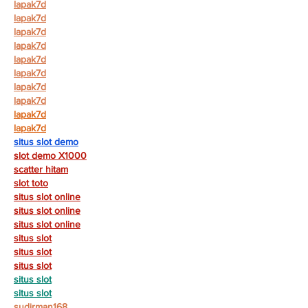
lapak7d
lapak7d
lapak7d
lapak7d
lapak7d
lapak7d
lapak7d
lapak7d
lapak7d
lapak7d
situs slot demo
slot demo X1000
scatter hitam
slot toto
situs slot online
situs slot online
situs slot online
situs slot
situs slot
situs slot
situs slot
situs slot
sudirman168