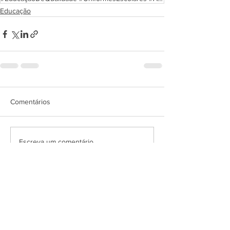
Educação
Comentários
Escreva um comentário
SITE OFICIAL DA PREFEITURA
MUNICIPAL DE TOMÉ-AÇU
Acesso Rápido