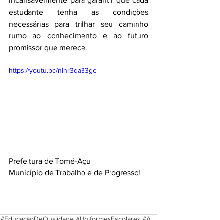
incansavelmente para garantir que cada 
estudante tenha as condições 
necessárias para trilhar seu caminho 
rumo ao conhecimento e ao futuro 
promissor que merece.
https://youtu.be/ninr3qa33gc
Prefeitura de Tomé-Açu
Município de Trabalho e de Progresso!
#EducaçãoDeQualidade #UniformesEscolares #AcessoÀEducação #CompromissoComAEducação #TransformaçãoSoc