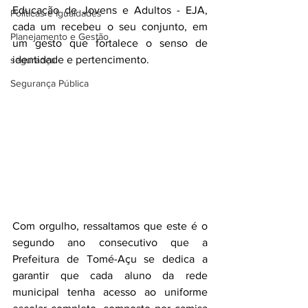
Educação de Jovens e Adultos - EJA, 
Políticas e Igualdades
cada um recebeu o seu conjunto, em 
Planejamento e Gestão
um gesto que fortalece o senso de 
identidade e pertencimento.
segurança
Segurança Pública
Com orgulho, ressaltamos que este é o 
segundo ano consecutivo que a 
Prefeitura de Tomé-Açu se dedica a 
garantir que cada aluno da rede 
municipal tenha acesso ao uniforme 