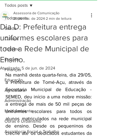
Todos posts
Assessoria de Comunicação
Todos posts
29 de mai. de 2024
2 min de leitura
Dia D: Prefeitura entrega
Saúde
uniformes escolares para
Cultura
toda a Rede Municipal de
Turismo
Ensino.
Esporte
Atualizado:
5 de jun. de 2024
Finanças
Na manhã desta quarta-feira, dia 29/05, 
Educação
a Prefeitura de Tomé-Açu, através da 
Secretaria Municipal de Educação - 
Agricultura
SEMED, deu início a uma nobre missão: 
Administração
a entrega de mais de 50 mil peças de 
Meio Ambiente
uniformes escolares para todos os 
alunos matriculados na rede municipal 
Obras e Urbanismo
de ensino. Desde os pequeninos da 
Assistência Social e Trabalho
creche até os dedicados estudantes da 