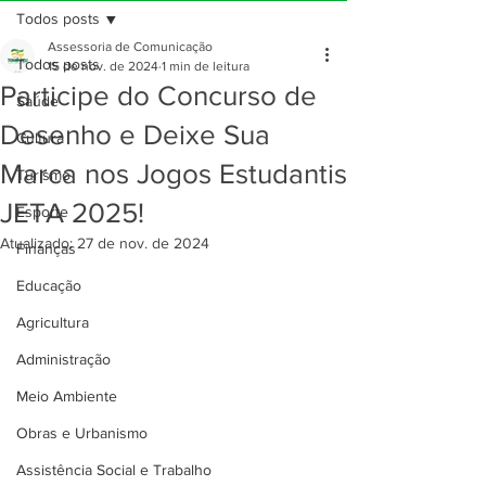
Todos posts
Assessoria de Comunicação
Todos posts
15 de nov. de 2024
1 min de leitura
Participe do Concurso de
Saúde
Desenho e Deixe Sua
Cultura
Marca nos Jogos Estudantis
Turismo
JETA 2025!
Esporte
Atualizado:
27 de nov. de 2024
Finanças
Educação
Agricultura
Administração
Meio Ambiente
Obras e Urbanismo
Assistência Social e Trabalho