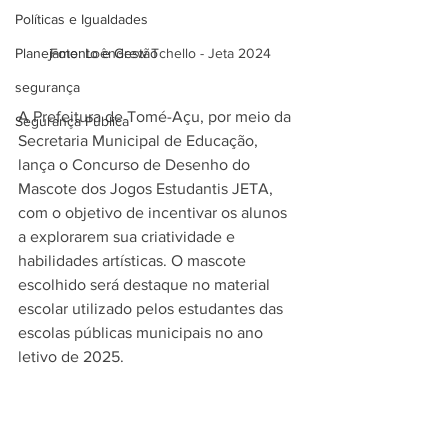
Políticas e Igualdades
Foto: Loêndrew Tchello - Jeta 2024
Planejamento e Gestão
segurança
A Prefeitura de Tomé-Açu, por meio da 
Segurança Pública
Secretaria Municipal de Educação, 
lança o Concurso de Desenho do 
Mascote dos Jogos Estudantis JETA, 
com o objetivo de incentivar os alunos 
a explorarem sua criatividade e 
habilidades artísticas. O mascote 
escolhido será destaque no material 
escolar utilizado pelos estudantes das 
escolas públicas municipais no ano 
letivo de 2025.