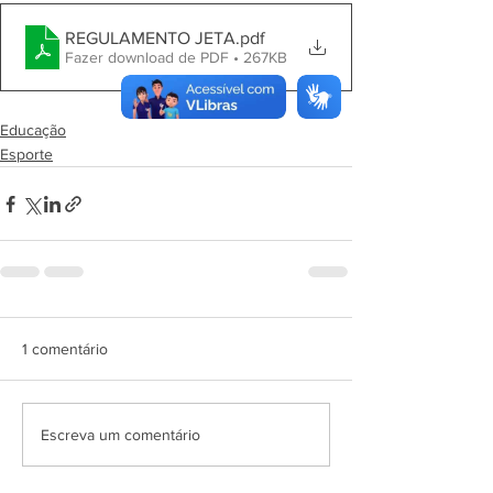
REGULAMENTO JETA
.pdf
Fazer download de PDF • 267KB
Educação
Esporte
1 comentário
Escreva um comentário