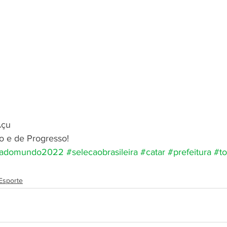
Açu 
o e de Progresso!
adomundo2022
#selecaobrasileira
#catar
#prefeitura
#t
Esporte