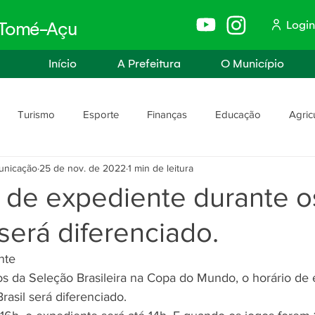
Login
e Tomé-Açu
Início
A Prefeitura
O Município
Turismo
Esporte
Finanças
Educação
Agric
unicação
25 de nov. de 2022
1 min de leitura
anismo
Assistência Social e Trabalho
Políticas e Igualdade
 de expediente durante o
 será diferenciado.
rança
Segurança Pública
nte
os da Seleção Brasileira na Copa do Mundo, o horário de
rasil será diferenciado. 