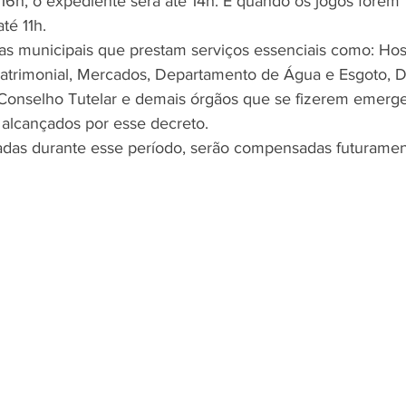
16h, o expediente será até 14h. E quando os jogos forem 
té 11h. 
as municipais que prestam serviços essenciais como: Hosp
Patrimonial, Mercados, Departamento de Água e Esgoto, 
Conselho Tutelar e demais órgãos que se fizerem emerge
o alcançados por esse decreto.
adas durante esse período, serão compensadas futuramen