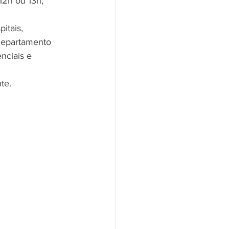
12h ou 13h, 
itais, 
Departamento 
nciais e 
te. 