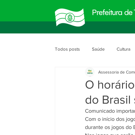
Prefeitura d
Todos posts
Saúde
Cultura
Assessoria de Com
Meio Ambiente
Obras e Urb
O horário
do Brasil
Planejamento e Gestão
segu
Comunicado importa
Com o início dos jog
durante os jogos do B