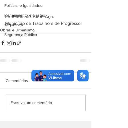
Políticas e Igualdades
Planejamento e Gestão
Prefeitura de Tomé-Açu.
Município de Trabalho e de Progresso!
segurança
Obras e Urbanismo
Segurança Pública
Comentários
Escreva um comentário