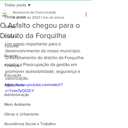
Todos posts
Assessoria de Comunicação
Todos posts
2 de out. de 2023
1 min de leitura
O Asfalto chegou para o
Saúde
Distrito da Forquilha
Cultura
Um passo importante para o 
Turismo
desenvolvimento do nosso município. 
Esporte
O Asfaltamento do distrito da Forquilha 
mostra a Preocupação da gestão em 
Finanças
promover acessibilidade, segurança e 
Educação
valorização.
https://www.youtube.com/watch?
Agricultura
v=Yvim7yOOZrY
Administração
Meio Ambiente
Obras e Urbanismo
Assistência Social e Trabalho