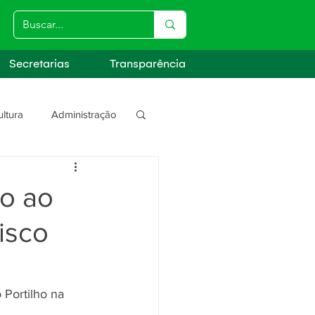
Secretarias
Transparência
ultura
Administração
s
do ao
isco
Portilho na 