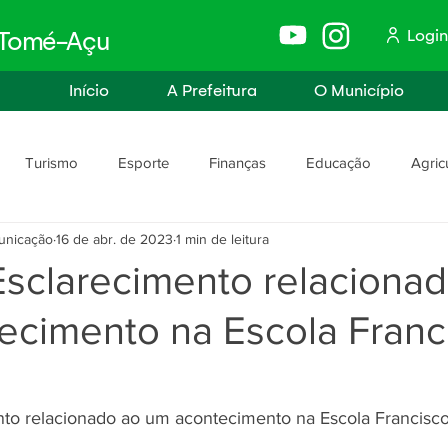
Login
e Tomé-Açu
Início
A Prefeitura
O Município
Turismo
Esporte
Finanças
Educação
Agric
unicação
16 de abr. de 2023
1 min de leitura
anismo
Assistência Social e Trabalho
Políticas e Igualdade
Esclarecimento relaciona
ecimento na Escola Franc
rança
Segurança Pública
to relacionado ao um acontecimento na Escola Francisco 