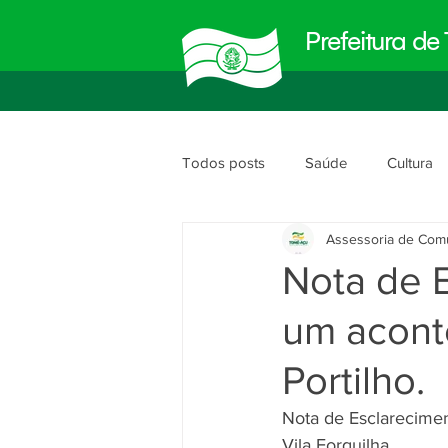
Prefeitura d
Todos posts
Saúde
Cultura
Assessoria de Com
Meio Ambiente
Obras e Urb
Nota de 
um acont
Planejamento e Gestão
segu
Portilho.
Nota de Esclarecimen
Vila Forquilha.