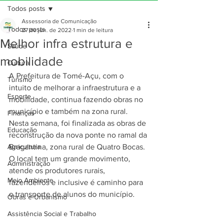
Todos posts
Assessoria de Comunicação
Todos posts
27 de jun. de 2022
1 min de leitura
Melhor infra estrutura e
Saúde
mobilidade
Cultura
A Prefeitura de Tomé-Açu, com o 
Turismo
intuito de melhorar a infraestrutura e a 
Esporte
mobilidade, continua fazendo obras no 
município e também na zona rural. 
Finanças
Nesta semana, foi finalizada as obras de 
Educação
reconstrução da nova ponte no ramal da 
Agricultura
Bragantina, zona rural de Quatro Bocas. 
O local tem um grande movimento, 
Administração
atende os produtores rurais, 
Meio Ambiente
fazendeiros e inclusive é caminho para 
o transporte de alunos do município.
Obras e Urbanismo
Assistência Social e Trabalho