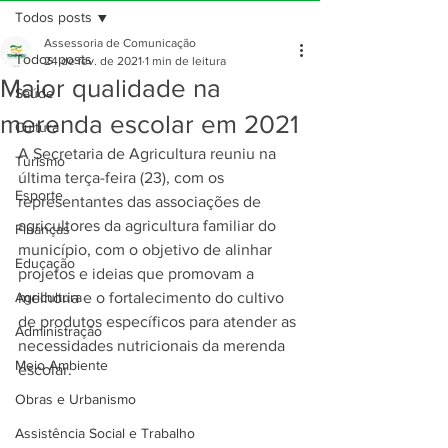
Todos posts
Assessoria de Comunicação
Todos posts
24 de fev. de 2021
1 min de leitura
Maior qualidade na
Saúde
merenda escolar em 2021
Cultura
A Secretaria de Agricultura reuniu na 
Turismo
última terça-feira (23), com os 
Esporte
representantes das associações de 
agricultores da agricultura familiar do 
Finanças
município, com o objetivo de alinhar 
Educação
projetos e ideias que promovam a 
Agricultura
melhoria e o fortalecimento do cultivo 
de produtos específicos para atender as 
Administração
necessidades nutricionais da merenda 
Meio Ambiente
escolar. 
Obras e Urbanismo
Assistência Social e Trabalho