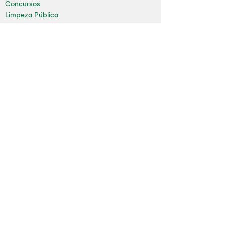
Concursos
Limpeza Pública
Folha de Pagamento
Mapa do Site
Sala da Impressa
Nossas redes
Youtube
Instagram