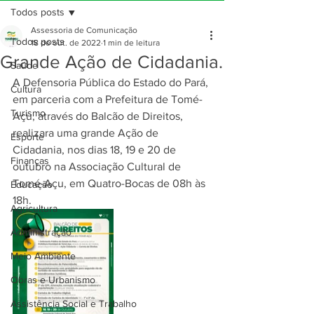
Todos posts
Assessoria de Comunicação
Todos posts
18 de out. de 2022
1 min de leitura
Grande Ação de Cidadania.
Saúde
A Defensoria Pública do Estado do Pará, 
Cultura
em parceria com a Prefeitura de Tomé-
Turismo
Açu, através do Balcão de Direitos, 
realizara uma grande Ação de 
Esporte
Cidadania, nos dias 18, 19 e 20 de 
Finanças
outubro na Associação Cultural de 
Tomé-Açu, em Quatro-Bocas de 08h às 
Educação
18h.
Agricultura
Administração
Meio Ambiente
Obras e Urbanismo
Assistência Social e Trabalho