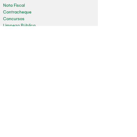
Nota Fiscal
Contracheque
Concursos
Limpeza Pública
Folha de Pagamento
Mapa do Site
Sala da Impressa
Nossas redes
Youtube
Instagram