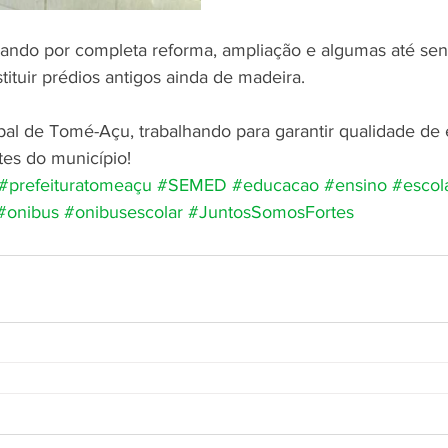
sando por completa reforma, ampliação e algumas até sen
tituir prédios antigos ainda de madeira. 
ipal de Tomé-Açu, trabalhando para garantir qualidade de 
tes do município!
#prefeituratomeaçu
#SEMED
#educacao
#ensino
#escol
#onibus
#onibusescolar
#JuntosSomosFortes