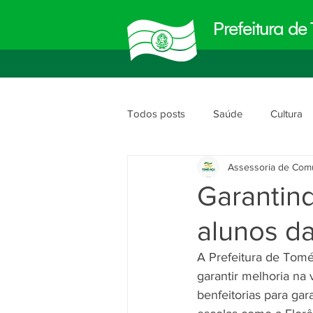
Prefeitura d
Todos posts
Saúde
Cultura
Assessoria de Com
Meio Ambiente
Obras e Urb
Garantind
alunos da
Planejamento e Gestão
segu
A Prefeitura de Tomé
garantir melhoria na 
benfeitorias para ga