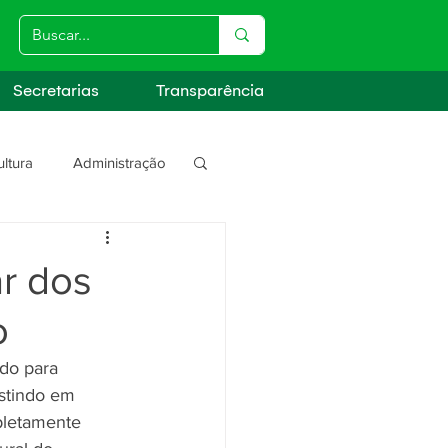
Secretarias
Transparência
ultura
Administração
s
ar dos
o
do para 
estindo em 
pletamente 