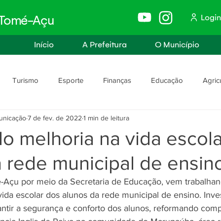
Login
e Tomé-Açu
Início
A Prefeitura
O Município
Turismo
Esporte
Finanças
Educação
Agric
unicação
7 de fev. de 2022
1 min de leitura
anismo
Assistência Social e Trabalho
Políticas e Igualdade
o melhoria na vida escol
 rede municipal de ensin
rança
Segurança Pública
-Açu por meio da Secretaria de Educação, vem trabalhan
vida escolar dos alunos da rede municipal de ensino. Inv
rantir a segurança e conforto dos alunos, reformando com