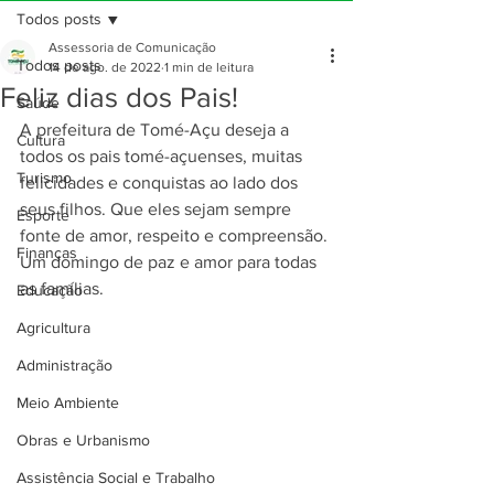
Todos posts
Assessoria de Comunicação
Todos posts
14 de ago. de 2022
1 min de leitura
Feliz dias dos Pais!
Saúde
A prefeitura de Tomé-Açu deseja a 
Cultura
todos os pais tomé-açuenses, muitas 
Turismo
felicidades e conquistas ao lado dos 
seus filhos. Que eles sejam sempre 
Esporte
fonte de amor, respeito e compreensão. 
Finanças
Um domingo de paz e amor para todas 
as famílias.
Educação
Agricultura
Administração
Meio Ambiente
Obras e Urbanismo
Assistência Social e Trabalho