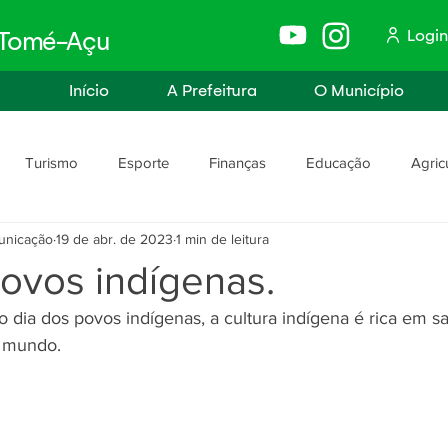
Login
e Tomé-Açu
Início
A Prefeitura
O Município
Turismo
Esporte
Finanças
Educação
Agric
unicação
19 de abr. de 2023
1 min de leitura
anismo
Assistência Social e Trabalho
Políticas e Igualdade
ovos indígenas.
ia dos povos indígenas, a cultura indígena é rica em sa
rança
Segurança Pública
 mundo.