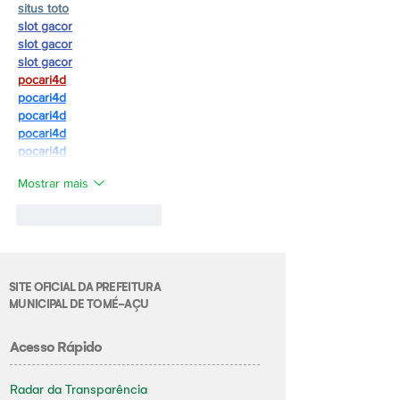
situs toto
slot gacor
slot gacor
slot gacor
pocari4d
pocari4d
pocari4d
pocari4d
pocari4d
Mostrar mais
Curtir
Responder
SITE OFICIAL DA PREFEITURA
MUNICIPAL DE TOMÉ-AÇU
Acesso Rápido
Radar da Transparência