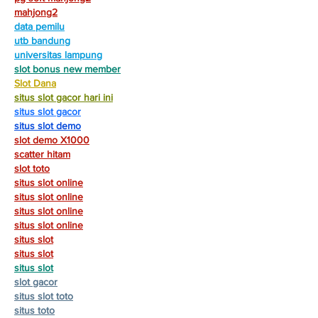
mahjong2
data pemilu
utb bandung
universitas lampung
slot bonus new member
Slot Dana
situs slot gacor hari ini
situs slot gacor
situs slot demo
slot demo X1000
scatter hitam
slot toto
situs slot online
situs slot online
situs slot online
situs slot online
situs slot
situs slot
situs slot
slot gacor
situs slot toto
situs toto