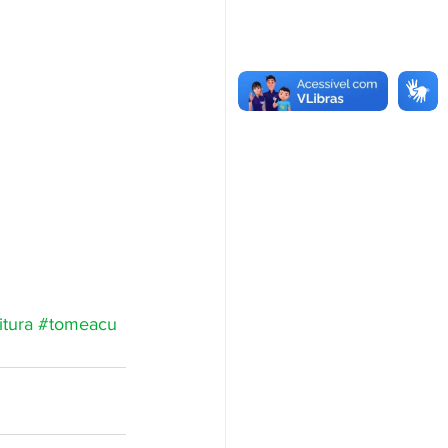
itura
#tomeacu