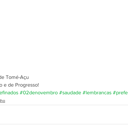
l de Tomé-Açu
o e de Progresso! 
efinados
#02denovembro
#saudade
#lembrancas
#prefe
lho