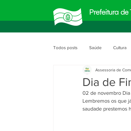
Prefeitura d
Todos posts
Saúde
Cultura
Assessoria de Com
Meio Ambiente
Obras e Urb
Dia de Fi
02 de novembro Dia 
Planejamento e Gestão
segu
Lembremos os que já
saudade prestemos 