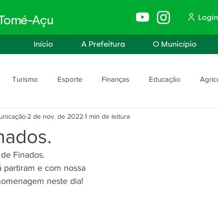
Login
e Tomé-Açu
Início
A Prefeitura
O Município
Turismo
Esporte
Finanças
Educação
Agric
unicação
2 de nov. de 2022
1 min de leitura
anismo
Assistência Social e Trabalho
Políticas e Igualdade
nados.
de Finados.
rança
Segurança Pública
 partiram e com nossa
homenagem neste dia!