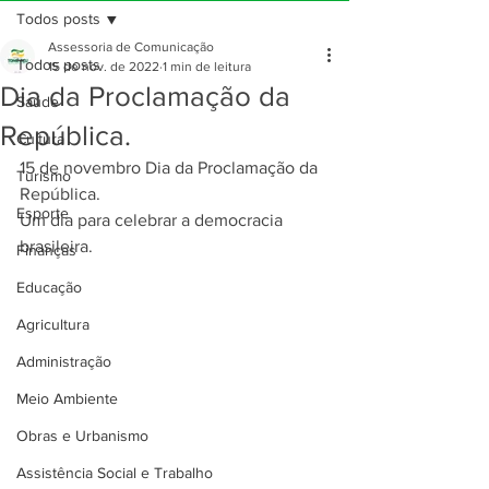
Todos posts
Assessoria de Comunicação
Todos posts
15 de nov. de 2022
1 min de leitura
Dia da Proclamação da
Saúde
República.
Cultura
15 de novembro Dia da Proclamação da 
Turismo
República.
Esporte
Um dia para celebrar a democracia 
brasileira.
Finanças
Educação
Agricultura
Administração
Meio Ambiente
Obras e Urbanismo
Assistência Social e Trabalho