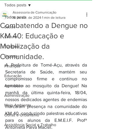
Todos posts
Assessoria de Comunicação
Todos posts
18 de abr. de 2024
1 min de leitura
Combatendo a Dengue no
Saúde
KM 40: Educação e
Cultura
Mobilização da
Turismo
Comunidade.
Esporte
A Prefeitura de Tomé-Açu, através da 
Finanças
Secretaria de Saúde, mantém seu 
Educação
compromisso firme e contínuo no 
Agricultura
combate ao mosquito da Dengue! Na 
manhã da última quinta-feira, 18/04, 
Administração
nossos dedicados agentes de endemias 
Meio Ambiente
marcaram presença na comunidade do 
KM 40, conduzindo palestras educativas 
Obras e Urbanismo
para os alunos da E.M.E.I.F. Profª 
Assistência Social e Trabalho
Antonieta Paiva Maciel. 