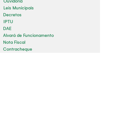
Ouvidoria
Leis Municipais
Decretos
IPTU
DAE
Alvará de Funcionamento
Nota Fiscal
Contracheque
Concursos
Limpeza Pública
Folha de Pagamento
Mapa do Site
Sala da Impressa
Nossas redes
Youtube
Instagram