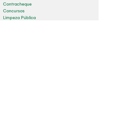
Contracheque
Concursos
Limpeza Pública
Folha de Pagamento
Mapa do Site
Sala da Impressa
Nossas redes
Youtube
Instagram