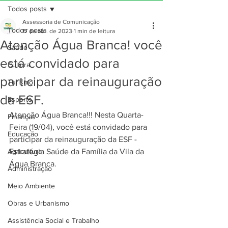
Todos posts
Assessoria de Comunicação
Todos posts
17 de abr. de 2023
1 min de leitura
Atenção Água Branca! você
Saúde
está convidado para
Cultura
participar da reinauguração
Turismo
da ESF.
Esporte
Atenção Água Branca!!! Nesta Quarta-
Finanças
Feira (19/04), você está convidado para 
Educação
participar da reinauguração da ESF - 
Agricultura
Estratégia Saúde da Família da Vila da 
Água Branca.
Administração
Meio Ambiente
Obras e Urbanismo
Assistência Social e Trabalho