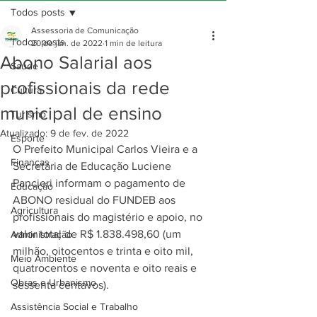
Todos posts
Assessoria de Comunicação
Todos posts
20 de jan. de 2022
1 min de leitura
Abono Salarial aos
Saúde
profissionais da rede
Cultura
municipal de ensino
Turismo
Atualizado:
9 de fev. de 2022
Esporte
O Prefeito Municipal Carlos Vieira e a 
Finanças
Secretária de Educação Luciene 
Pancieri informam o pagamento de 
Educação
ABONO residual do FUNDEB aos 
Agricultura
profissionais do magistério e apoio, no 
valor total de R$ 1.838.498,60 (um 
Administração
milhão, oitocentos e trinta e oito mil, 
Meio Ambiente
quatrocentos e noventa e oito reais e 
Obras e Urbanismo
sessenta centavos).
Assistência Social e Trabalho