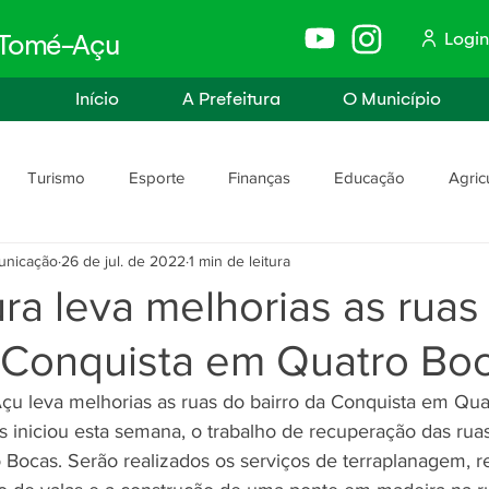
Login
e Tomé-Açu
Início
A Prefeitura
O Município
Turismo
Esporte
Finanças
Educação
Agric
unicação
26 de jul. de 2022
1 min de leitura
anismo
Assistência Social e Trabalho
Políticas e Igualdade
ura leva melhorias as ruas
a Conquista em Quatro Boc
rança
Segurança Pública
çu leva melhorias as ruas do bairro da Conquista em Qua
s iniciou esta semana, o trabalho de recuperação das ruas
Bocas. Serão realizados os serviços de terraplanagem, re