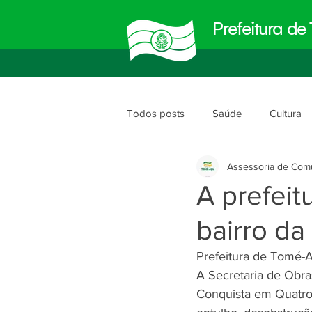
Prefeitura d
Todos posts
Saúde
Cultura
Assessoria de Com
Meio Ambiente
Obras e Urb
A prefeit
bairro d
Planejamento e Gestão
segu
Prefeitura de Tomé-A
A Secretaria de Obra
Conquista em Quatro 