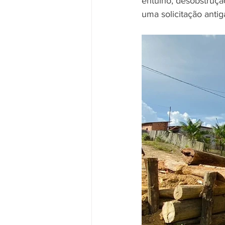
entulho, desobstruçã
uma solicitação anti