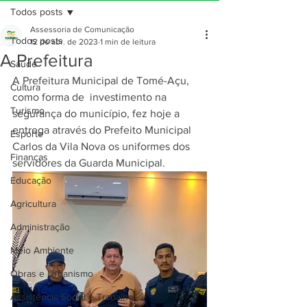
Todos posts
Assessoria de Comunicação
Todos posts
12 de abr. de 2023
1 min de leitura
A Prefeitura
Saúde
A Prefeitura Municipal de Tomé-Açu, 
Cultura
como forma de  investimento na 
Turismo
segurança do município, fez hoje a 
entrega através do Prefeito Municipal 
Esporte
Carlos da Vila Nova os uniformes dos 
Finanças
servidores da Guarda Municipal.
Educação
Agricultura
Administração
Meio Ambiente
Obras e Urbanismo
Assistência Social e Trabalho