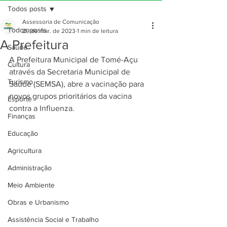
Todos posts
Assessoria de Comunicação
Todos posts
29 de mar. de 2023
1 min de leitura
A Prefeitura
Saúde
A Prefeitura Municipal de Tomé-Açu 
Cultura
através da Secretaria Municipal de 
Turismo
Saúde (SEMSA), abre a vacinação para 
novos grupos prioritários da vacina 
Esporte
contra a Influenza.
Finanças
Educação
Agricultura
Administração
Meio Ambiente
Obras e Urbanismo
Assistência Social e Trabalho