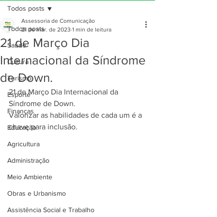
Todos posts
Assessoria de Comunicação
Todos posts
21 de mar. de 2023
1 min de leitura
21 de Março Dia
Saúde
Internacional da Síndrome
Cultura
de Down.
Turismo
21 de Março Dia Internacional da 
Esporte
Síndrome de Down.
Finanças
Valorizar as habilidades de cada um é a 
chave para inclusão.
Educação
Agricultura
Administração
Meio Ambiente
Obras e Urbanismo
Assistência Social e Trabalho