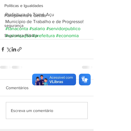
Políticas e Igualdades
Prefeitura de Tomé-Açu
Planejamento e Gestão
Município de Trabalho e de Progresso!
segurança
#tanaconta
#salario
#servidorpublico
Segurança Pública
#valorização
#prefeitura
#economia
Comentários
Escreva um comentário