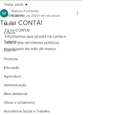
Todos posts
Matheus Fernandes
Todos posts
30 de mar. de 2023
1 min de leitura
Tá na CONTA!
Saúde
Tá na CONTA!
Cultura
Informamos que já está na conta o 
Turismo
salário dos servidores públicos 
municipais do mês de março.
Esporte
Finanças
Educação
Agricultura
Administração
Meio Ambiente
Obras e Urbanismo
Assistência Social e Trabalho