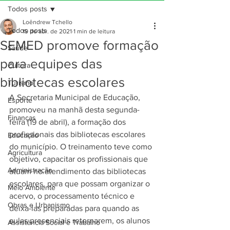
Todos posts
Loêndrew Tchello
Todos posts
19 de abr. de 2021
1 min de leitura
SEMED promove formação
Saúde
para equipes das
Cultura
bibliotecas escolares
Turismo
A Secretaria Municipal de Educação, 
Esporte
promoveu na manhã desta segunda-
Finanças
feira (19 de abril), a formação dos 
profissionais das bibliotecas escolares 
Educação
do município. O treinamento teve como 
Agricultura
objetivo, capacitar os profissionais que 
Administração
atuam no atendimento das bibliotecas 
escolares, para que possam organizar o 
Meio Ambiente
acervo, o processamento técnico e 
Obras e Urbanismo
deixa-las preparadas para quando as 
aulas presenciais retornarem, os alunos 
Assistência Social e Trabalho