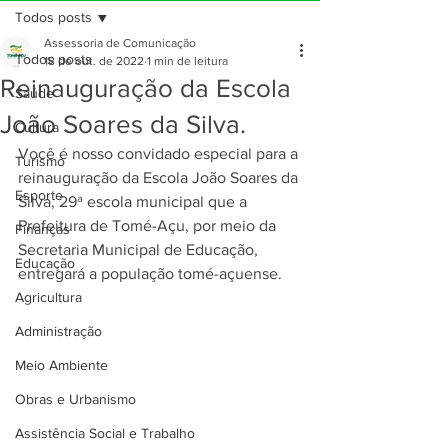
Todos posts
Assessoria de Comunicação
Todos posts
18 de out. de 2022
1 min de leitura
Reinauguração da Escola
Saúde
João Soares da Silva.
Cultura
Você é nosso convidado especial para a 
Turismo
reinauguração da Escola João Soares da 
Esporte
Silva, 29ª escola municipal que a 
Prefeitura de Tomé-Açu, por meio da 
Finanças
Secretaria Municipal de Educação, 
Educação
entregará a população tomé-açuense.
Agricultura
Administração
Meio Ambiente
Obras e Urbanismo
Assistência Social e Trabalho