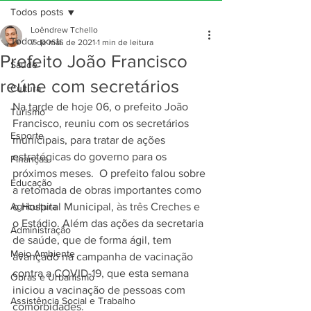
Todos posts
Loêndrew Tchello
Todos posts
7 de mai. de 2021
1 min de leitura
Prefeito João Francisco
Saúde
reúne com secretários
Cultura
Na tarde de hoje 06, o prefeito João 
Turismo
Francisco, reuniu com os secretários 
Esporte
municipais, para tratar de ações 
estratégicas do governo para os 
Finanças
próximos meses.  O prefeito falou sobre 
Educação
a retomada de obras importantes como 
Agricultura
o Hospital Municipal, às três Creches e 
o Estádio. Além das ações da secretaria 
Administração
de saúde, que de forma ágil, tem 
Meio Ambiente
avançado na campanha de vacinação 
contra a COVID-19, que esta semana 
Obras e Urbanismo
iniciou a vacinação de pessoas com 
Assistência Social e Trabalho
comorbidades.