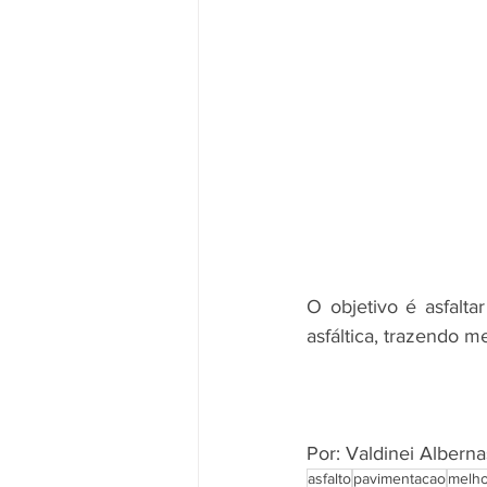
O objetivo é asfalt
asfáltica, trazendo 
Por: Valdinei Albern
asfalto
pavimentacao
melho