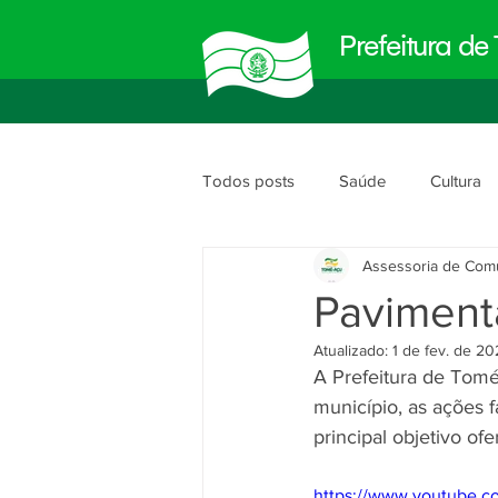
Prefeitura d
Todos posts
Saúde
Cultura
Assessoria de Com
Meio Ambiente
Obras e Urb
Pavimenta
Atualizado:
1 de fev. de 2
Planejamento e Gestão
segu
A Prefeitura de Tomé
município, as ações 
principal objetivo of
https://www.youtube.