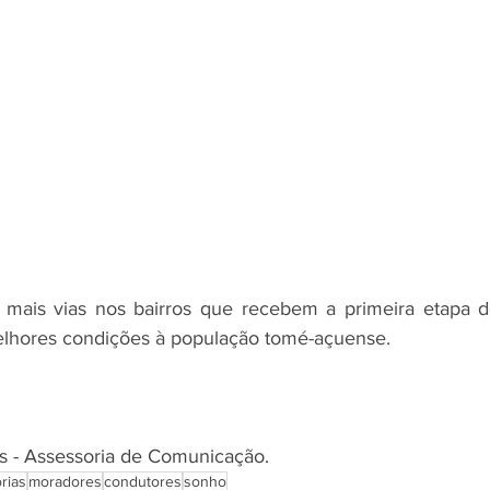
ar mais vias nos bairros que recebem a primeira etapa 
melhores condições à população tomé-açuense.
as - Assessoria de Comunicação.
rias
moradores
condutores
sonho