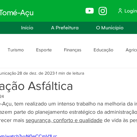
Login
e Tomé-Açu
Início
A Prefeitura
O Município
Turismo
Esporte
Finanças
Educação
Agric
unicação
28 de dez. de 2023
1 min de leitura
anismo
Assistência Social e Trabalho
Políticas e Igualdade
ção Asfáltica
024
rança
Segurança Pública
-Açu, tem realizado um intenso trabalho na melhoria da in
fazem parte do planejamento estratégico da administraç
erecer mais 
segurança, conforto e qualidade
 de vida às pe
com/watch?v=N0eCCmV1Lrc