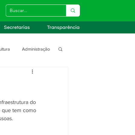
Secretarias
Transparência
ultura
Administração
s
fraestrutura do 
ão que tem como 
ssoas.