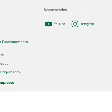
Nossas redes
Youtube
Instagram
e Funcionamento
cal
heque
e Pagamento
Impressa
tura Municipal de Tomé-Açu
0001-70 / Contato: (91) 93618-0280/ Email:
ouvidoria@prefeituratomea