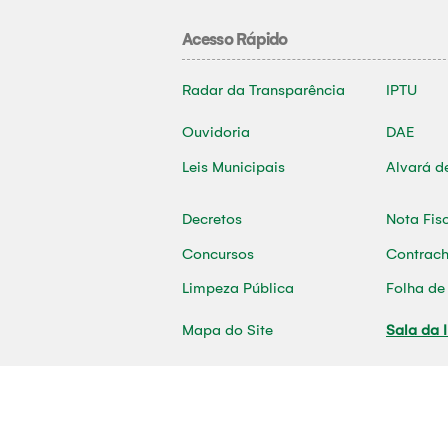
Acesso Rápido
Radar da Transparência
IPTU
Ouvidoria
DAE
Leis Municipais
Alvará d
Decretos
Nota Fis
Concursos
Contrac
Limpeza Pública
Folha d
Mapa do Site
Sala da 
2026 | © Desenvolvido por ASCOM - Prefei
MUNICIPIO DE TOME-ACU CNPJ: 05.196.530/