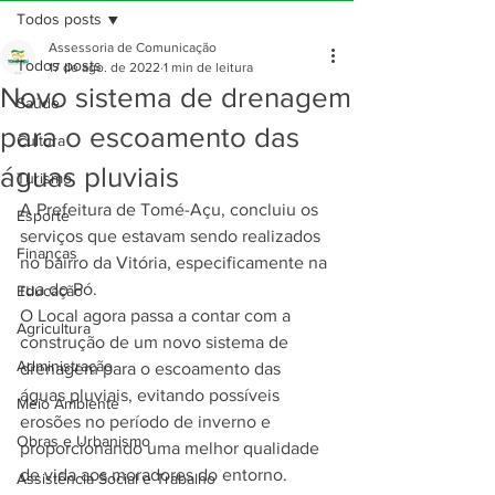
Todos posts
Assessoria de Comunicação
Todos posts
17 de ago. de 2022
1 min de leitura
Novo sistema de drenagem
Saúde
para o escoamento das
Cultura
águas pluviais
Turismo
A Prefeitura de Tomé-Açu, concluiu os 
Esporte
serviços que estavam sendo realizados 
Finanças
no bairro da Vitória, especificamente na 
rua do Pó. 
Educação
O Local agora passa a contar com a 
Agricultura
construção de um novo sistema de 
Administração
drenagem para o escoamento das 
águas pluviais, evitando possíveis 
Meio Ambiente
erosões no período de inverno e 
Obras e Urbanismo
proporcionando uma melhor qualidade 
de vida aos moradores do entorno.
Assistência Social e Trabalho