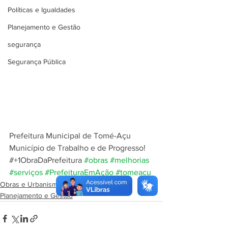
Políticas e Igualdades
Planejamento e Gestão
segurança
Segurança Pública
Prefeitura Municipal de Tomé-Açu
Município de Trabalho e de Progresso!
#+1ObraDaPrefeitura 
#obras
#melhorias
#serviços
#PrefeituraEmAção
#tomeacu
Obras e Urbanismo
Planejamento e Gestão