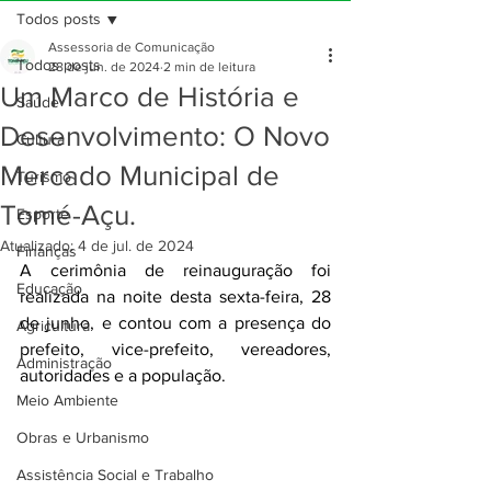
Todos posts
Assessoria de Comunicação
Todos posts
28 de jun. de 2024
2 min de leitura
Um Marco de História e
Saúde
Desenvolvimento: O Novo
Cultura
Mercado Municipal de
Turismo
Tomé-Açu.
Esporte
Atualizado:
4 de jul. de 2024
Finanças
A cerimônia de reinauguração foi 
Educação
realizada na noite desta sexta-feira, 28 
de junho, e contou com a presença do 
Agricultura
prefeito, vice-prefeito, vereadores, 
Administração
autoridades e a população.
Meio Ambiente
Obras e Urbanismo
Assistência Social e Trabalho