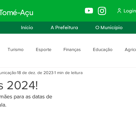
Login
e Tomé-Açu
Início
A Prefeitura
O Município
Turismo
Esporte
Finanças
Educação
Agric
unicação
18 de dez. de 2023
1 min de leitura
anismo
Assistência Social e Trabalho
Políticas e Igualdade
s 2024!
mães para as datas de
rança
Segurança Pública
la.