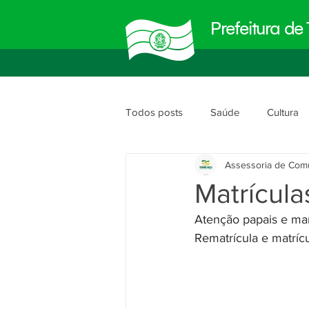
Prefeitura d
Todos posts
Saúde
Cultura
Assessoria de Com
Meio Ambiente
Obras e Urb
Matrícula
Atenção papais e ma
Planejamento e Gestão
segu
Rematrícula e matrícu