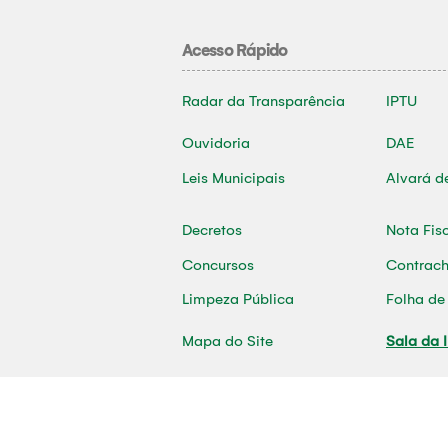
Acesso Rápido
Radar da Transparência
IPTU
Ouvidoria
DAE
Leis Municipais
Alvará d
Decretos
Nota Fis
Concursos
Contrac
Limpeza Pública
Folha d
Mapa do Site
Sala da 
2026 | © Desenvolvido por ASCOM - Prefei