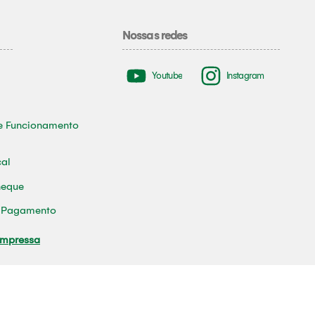
Nossas redes
Youtube
Instagram
e Funcionamento
cal
heque
e Pagamento
Impressa
tura Municipal de Tomé-Açu