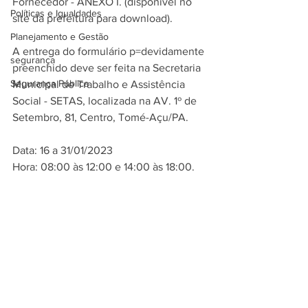
Fornecedor - ANEXO I. (disponível no 
Políticas e Igualdades
site da prefeitura para download).
Planejamento e Gestão
A entrega do formulário p=devidamente 
segurança
preenchido deve ser feita na Secretaria 
Segurança Pública
Municipal de Trabalho e Assistência 
Social - SETAS, localizada na AV. 1º de 
Setembro, 81, Centro, Tomé-Açu/PA. 
Data: 16 a 31/01/2023
Hora: 08:00 às 12:00 e 14:00 às 18:00.