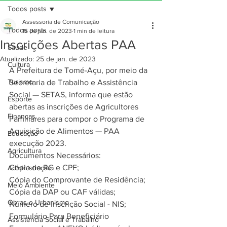
Todos posts
Assessoria de Comunicação
Todos posts
16 de jan. de 2023
1 min de leitura
Inscrições Abertas PAA
Saúde
Atualizado:
25 de jan. de 2023
Cultura
A Prefeitura de Tomé-Açu, por meio da 
Turismo
Secretaria de Trabalho e Assistência 
Social — SETAS, informa que estão 
Esporte
abertas as inscrições de Agricultores 
Finanças
Familiares para compor o Programa de 
Aquisição de Alimentos — PAA 
Educação
execução 2023.
Agricultura
Documentos Necessários:
Cópia do RG e CPF;
Administração
Cópia do Comprovante de Residência; 
Meio Ambiente
Cópia da DAP ou CAF válidas; 
Obras e Urbanismo
Número de Inscrição Social - NIS;
Formulário Para Beneficiário 
Assistência Social e Trabalho