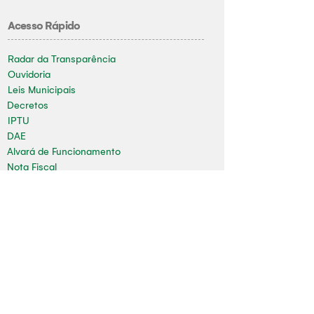
Acesso Rápido
Radar da Transparência
Ouvidoria
Leis Municipais
Decretos
IPTU
DAE
Alvará de Funcionamento
Nota Fiscal
Contracheque
Concursos
Limpeza Pública
Folha de Pagamento
Mapa do Site
Sala da Impressa
Nossas redes