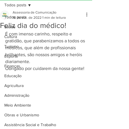
Todos posts
Assessoria de Comunicação
Todos posts
18 de out. de 2022
1 min de leitura
Feliz dia do médico!
Saúde
É com imenso carinho, respeito e 
Cultura
gratidão, que parabenizamos a todos os 
Turismo
médicos, que além de profissionais 
brilhantes, são nossos amigos e heróis 
Esporte
diariamente.
Finanças
Obrigado por cuidarem da nossa gente!
Educação
Agricultura
Administração
Meio Ambiente
Obras e Urbanismo
Assistência Social e Trabalho