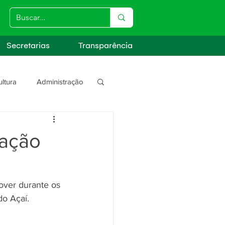
Secretarias
Transparência
ultura
Administração
s
lação
over durante os 
do Açaí.