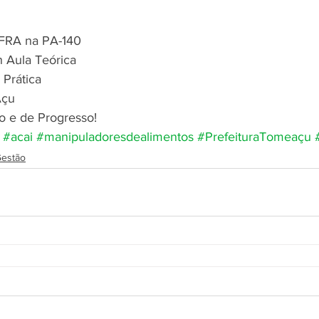
UFRA na PA-140
h Aula Teórica
 Prática
Açu
o e de Progresso!
#acai
#manipuladoresdealimentos
#PrefeituraTomeaçu
Gestão