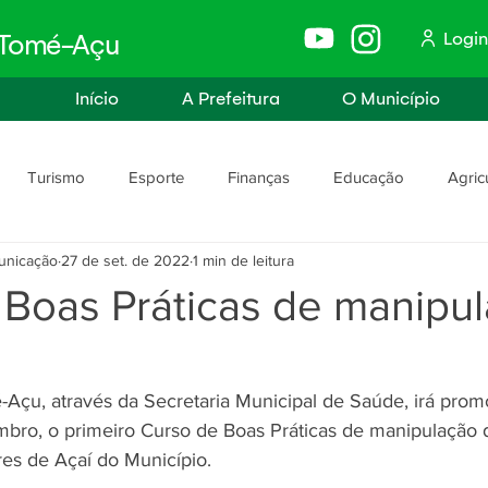
Login
e Tomé-Açu
Início
A Prefeitura
O Município
Turismo
Esporte
Finanças
Educação
Agric
unicação
27 de set. de 2022
1 min de leitura
anismo
Assistência Social e Trabalho
Políticas e Igualdade
 Boas Práticas de manipu
rança
Segurança Pública
-Açu, através da Secretaria Municipal de Saúde, irá prom
mbro, o primeiro Curso de Boas Práticas de manipulação 
res de Açaí do Município.