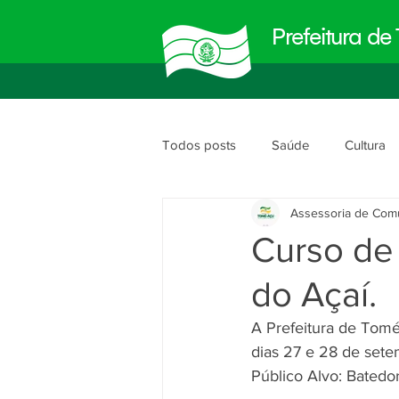
Prefeitura d
Todos posts
Saúde
Cultura
Assessoria de Com
Meio Ambiente
Obras e Urb
Curso de
do Açaí.
Planejamento e Gestão
segu
A Prefeitura de Tomé
dias 27 e 28 de sete
Público Alvo: Batedo