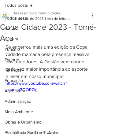
Todos posts
Assessoria de Comunicação
Todos posts
12 de set. de 2023
1 min de leitura
Copa Cidade 2023 - Tomé-
Saúde
Açu
Cultura
Se encerrou mais uma edição da Copa 
Turismo
Cidade marcada pela presença massiva 
Esporte
dos torcedores. A Gestão vem dando 
cada vez maior importância ao esporte 
Finanças
e laser em nosso município.
Educação
https://www.youtube.com/watch?
v=smcp3OORZlg
Agricultura
Administração
Meio Ambiente
Obras e Urbanismo
Prefeitura de Tomé-Açu.
Assistência Social e Trabalho