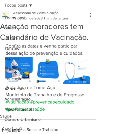
Todos posts
Assessoria de Comunicação
Todos posts
13 de abr. de 2023
1 min de leitura
Atenção moradores tem
Saúde
Calendário de Vacinação.
Cultura
Confira as datas e venha participar 
Turismo
dessa ação de prevenção e cuidados. 
Esporte
Finanças
Educação
Prefeitura de Tomé-Açu.
Agricultura
Município de Trabalho e de Progresso!
Administração
#vacinação
#prevençaoecuidado
#prefeitura
#saúde
Meio Ambiente
Saúde
Obras e Urbanismo
Assistência Social e Trabalho