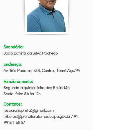
Secretário:
João Batista da Silva Pacheco
Endereço:
Av. Três Poderes, 738, Centro, Tomé Açu/PA
Funcionamento:
Segunda a quinta-feira das 8h às 14h
Sexta-feira 8h às 12h
Contatos
:
tesourariapmta@gmail.com
tributos@prefeituratomeacu.pa.gov.br
/
91
99161-6857