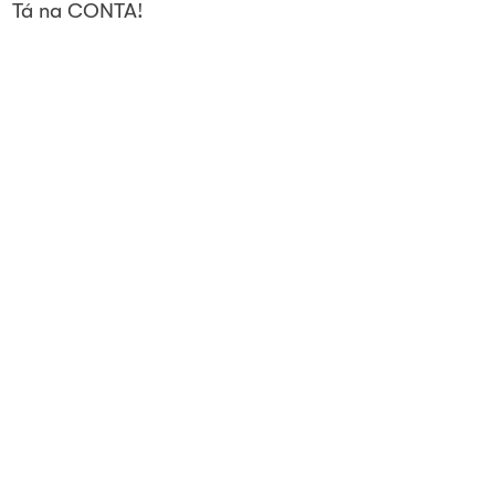
Tá na CONTA!
8 de abr. de 2022
(Atenção) proprietários de imóveis,
em Tomé-Açu