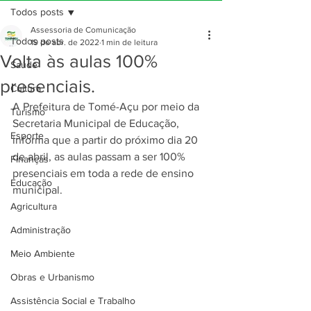
Todos posts
Assessoria de Comunicação
Todos posts
19 de abr. de 2022
1 min de leitura
Volta às aulas 100%
Saúde
presenciais.
Cultura
A Prefeitura de Tomé-Açu por meio da 
Turismo
Secretaria Municipal de Educação, 
Esporte
informa que a partir do próximo dia 20 
de abril, as aulas passam a ser 100% 
Finanças
presenciais em toda a rede de ensino 
Educação
municipal.
Agricultura
Administração
Meio Ambiente
Obras e Urbanismo
Assistência Social e Trabalho