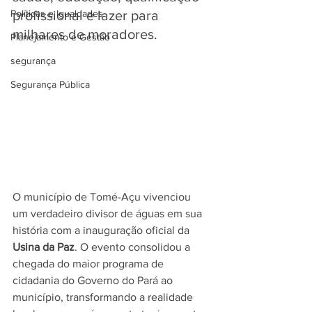
Políticas e Igualdades
profissional e lazer para 
milhares de moradores.
Planejamento e Gestão
segurança
Segurança Pública
O município de Tomé-Açu vivenciou 
um verdadeiro divisor de águas em sua 
história com a inauguração oficial da 
Usina da Paz
. O evento consolidou a 
chegada do maior programa de 
cidadania do Governo do Pará ao 
município, transformando a realidade 