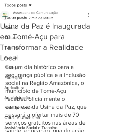
Todos posts
Assessoria de Comunicação
Todos posts
17 de abr.
2 min de leitura
Usina da Paz é Inaugurada
Saúde
em Tomé-Açu para
Cultura
Transformar a Realidade
Turismo
Local
Esporte
Em um dia histórico para a 
Finanças
segurança pública e a inclusão 
Educação
social na Região Amazônica, o 
Agricultura
município de Tomé-Açu 
Administração
recebeu oficialmente o 
complexo da Usina da Paz, que 
Meio Ambiente
passará a ofertar mais de 70 
Obras e Urbanismo
serviços gratuitos nas áreas de 
Assistência Social e Trabalho
saúde, educação, qualificação 