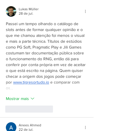
Lukas Müller
28 de jul.
Passei um tempo olhando o catálogo de 
slots antes de formar qualquer opinião e o 
que me chamou atenção foi menos o visual 
e mais a parte técnica. Títulos de estúdios 
como PG Soft, Pragmatic Play e Jili Games 
costumam ter documentação pública sobre 
o funcionamento do RNG, então dá para 
conferir por conta própria em vez de aceitar 
o que está escrito na página. Quem quiser 
checar a origem dos jogos pode começar 
por 
www.tigresortudo.io
 e comparar com 
os…
Mostrar mais
Curtir
Responder
Anees Ahmed
22 de jul.