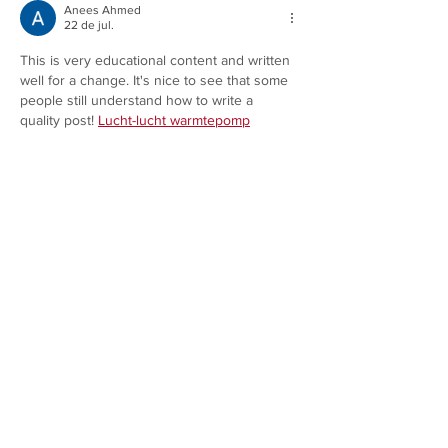
Anees Ahmed
22 de jul.
This is very educational content and written 
well for a change. It's nice to see that some 
people still understand how to write a 
quality post! 
Lucht-lucht warmtepomp
Curtir
Responder
Anees Ahmed
22 de jul.
I was surfing net and fortunately came 
across this site and found very interesting 
stuff here. Its really fun to read. I enjoyed a 
lot. Thanks for sharing this wonderful 
information. 
Warmtepomp
Curtir
Responder