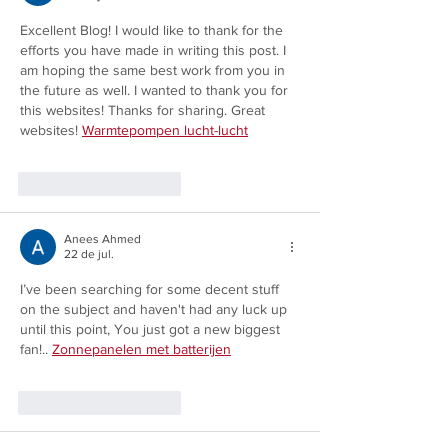
Excellent Blog! I would like to thank for the 
efforts you have made in writing this post. I 
am hoping the same best work from you in 
the future as well. I wanted to thank you for 
this websites! Thanks for sharing. Great 
websites! 
Warmtepompen lucht-lucht
Curtir
Responder
Anees Ahmed
22 de jul.
I’ve been searching for some decent stuff 
on the subject and haven't had any luck up 
until this point, You just got a new biggest 
fan!.. 
Zonnepanelen met batterijen
Curtir
Responder